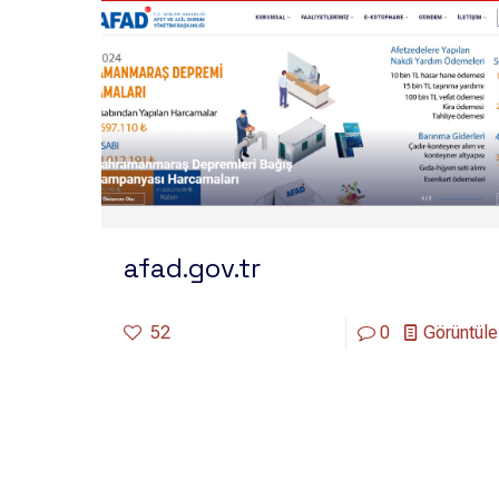
afad.gov.tr
52
0
Görüntüle