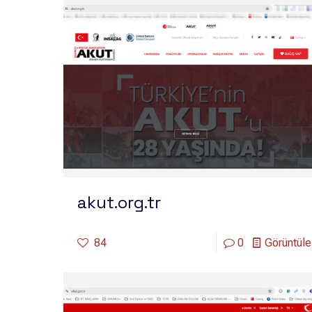
akut.org.tr
84
0
Görüntüle