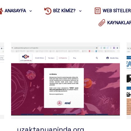
ANASAYFA
BIZ KIMIZ?
WEB SITELER
KAYNAKLA
uzaktanyaninda.org