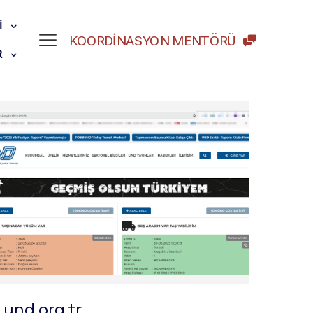
I
KOORDİNASYON MENTÖRÜ
R
und.org.tr