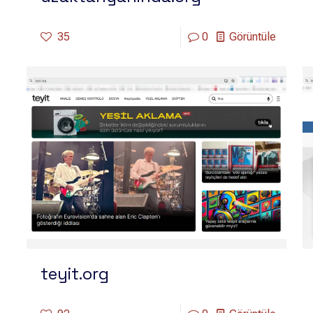
35
0
Görüntüle
teyit.org