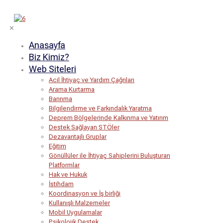
✕
Anasayfa
Biz Kimiz?
Web Siteleri
Acil İhtiyaç ve Yardım Çağrıları
Arama Kurtarma
Barınma
Bilgilendirme ve Farkındalık Yaratma
Deprem Bölgelerinde Kalkınma ve Yatırım
Destek Sağlayan STÖler
Dezavantajlı Gruplar
Eğitim
Gönüllüler ile İhtiyaç Sahiplerini Buluşturan
Platformlar
Hak ve Hukuk
İstihdam
Koordinasyon ve İş birliği
Kullanışlı Malzemeler
Mobil Uygulamalar
Psikolojik Destek