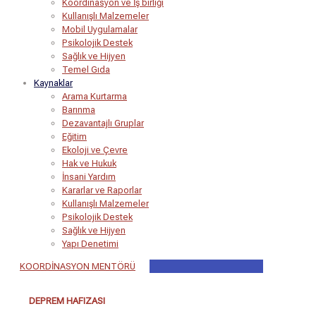
Koordinasyon ve İş birliği
Kullanışlı Malzemeler
Mobil Uygulamalar
Psikolojik Destek
Sağlık ve Hijyen
Temel Gıda
Kaynaklar
Arama Kurtarma
Barınma
Dezavantajlı Gruplar
Eğitim
Ekoloji ve Çevre
Hak ve Hukuk
İnsani Yardım
Kararlar ve Raporlar
Kullanışlı Malzemeler
Psikolojik Destek
Sağlık ve Hijyen
Yapı Denetimi
KOORDİNASYON MENTÖRÜ
DEPREM HAFIZASI