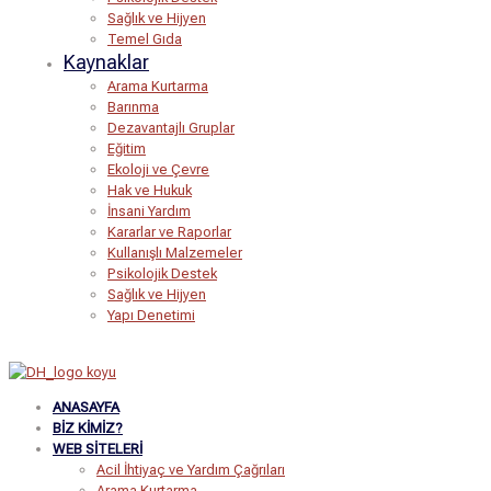
Sağlık ve Hijyen
Temel Gıda
Kaynaklar
Arama Kurtarma
Barınma
Dezavantajlı Gruplar
Eğitim
Ekoloji ve Çevre
Hak ve Hukuk
İnsani Yardım
Kararlar ve Raporlar
Kullanışlı Malzemeler
Psikolojik Destek
Sağlık ve Hijyen
Yapı Denetimi
ANASAYFA
BIZ KIMIZ?
WEB SITELERI
Acil İhtiyaç ve Yardım Çağrıları
Arama Kurtarma