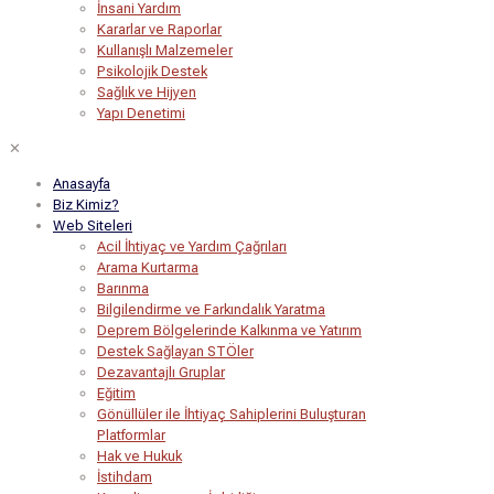
İnsani Yardım
Kararlar ve Raporlar
Kullanışlı Malzemeler
Psikolojik Destek
Sağlık ve Hijyen
Yapı Denetimi
✕
Anasayfa
Biz Kimiz?
Web Siteleri
Acil İhtiyaç ve Yardım Çağrıları
Arama Kurtarma
Barınma
Bilgilendirme ve Farkındalık Yaratma
Deprem Bölgelerinde Kalkınma ve Yatırım
Destek Sağlayan STÖler
Dezavantajlı Gruplar
Eğitim
Gönüllüler ile İhtiyaç Sahiplerini Buluşturan
Platformlar
Hak ve Hukuk
İstihdam