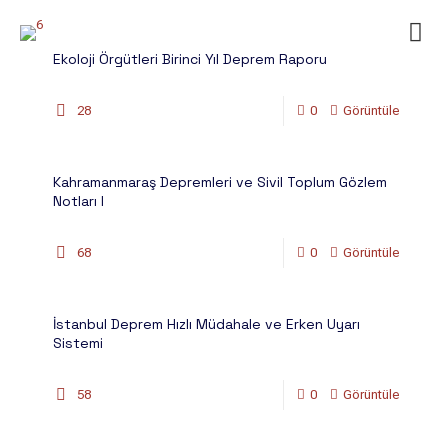
Ekoloji Örgütleri Birinci Yıl Deprem Raporu
28
0
Görüntüle
Kahramanmaraş Depremleri ve Sivil Toplum Gözlem
Notları I
68
0
Görüntüle
İstanbul Deprem Hızlı Müdahale ve Erken Uyarı
Sistemi
58
0
Görüntüle